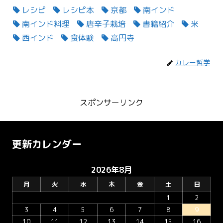
レシピ
レシピ本
京都
南インド
南インド料理
唐辛子栽培
書籍紹介
米
西インド
食体験
高円寺
カレー哲学
スポンサーリンク
更新カレンダー
2026年8月
月
火
水
木
金
土
日
1
2
3
4
5
6
7
8
9
10
11
12
13
14
15
16