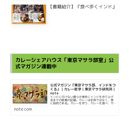
【書籍紹介】『食べ歩くインド』
カレーシェアハウス「東京マサラ部室」公
式マガジン連載中
公式マガジン『東京マサラ部、インドをつ
くる』｜カレー哲学｜東京マサラ研究所｜
note
インドに行けない僕らが東京にインドを作り上げ
るまでの挑戦の記録。カレーは手段ではなく、常
に目的である。カレーを作り、カレーを食べ、カ
レーについて考え続ける。都内某所に存在するカ
note.com
レーのシェアハウス【東京マサラ部室】の活動を
発信していきます。不定期に配信する【東京マサ
ラ部】記事の有料部分が全て読めます。月に2本以
上更新する...