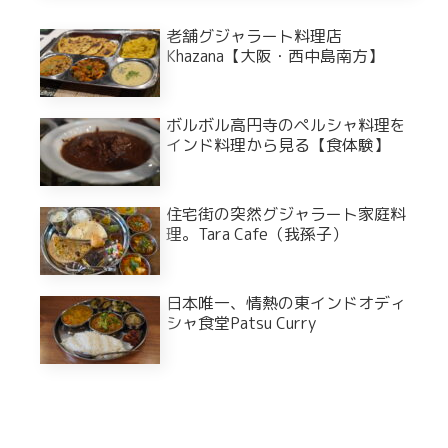
老舗グジャラート料理店
Khazana【大阪・西中島南方】
ボルボル高円寺のペルシャ料理を
インド料理から見る【食体験】
住宅街の突然グジャラート家庭料
理。Tara Cafe（我孫子）
日本唯一、情熱の東インドオディ
シャ食堂Patsu Curry