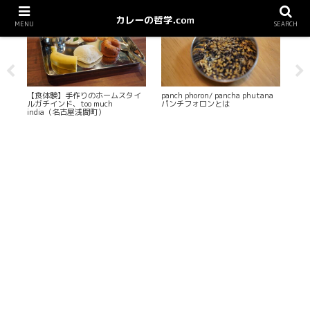
MENU
SEARCH
北インド料理店
カレーの用語辞典
カ
mケ
【食体験】手作りのホームスタイ
panch phoron/ pancha phutana
ス
ン
ルガチインド、too much
パンチフォロンとは
ワ
india（名古屋浅間町）