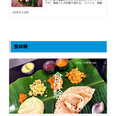
もっと深く理解したい人のためのメンバーシップ
です。地域ごとの料理や食文化、スパイス、調理
科学、現代インド料理まで、本やPodcastではこぼ
れてしまう話も含めて継続的に発信しています。
note.com
現在、合同会社東京マサラ研究所を経営しなが
ら、京都大学大学院博士課程で現代インド料理と
南アジ...
食体験