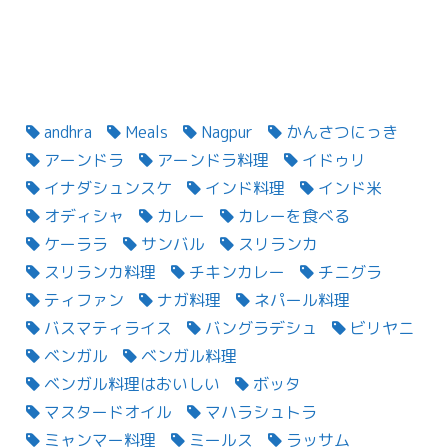
andhra
Meals
Nagpur
かんさつにっき
アーンドラ
アーンドラ料理
イドゥリ
イナダシュンスケ
インド料理
インド米
オディシャ
カレー
カレーを食べる
ケーララ
サンバル
スリランカ
スリランカ料理
チキンカレー
チニグラ
ティファン
ナガ料理
ネパール料理
バスマティライス
バングラデシュ
ビリヤニ
ベンガル
ベンガル料理
ベンガル料理はおいしい
ボッタ
マスタードオイル
マハラシュトラ
ミャンマー料理
ミールス
ラッサム