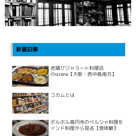
新着記事
老舗グジャラート料理店
Khazana【大阪・西中島南方】
コカムとは
ボルボル高円寺のペルシャ料理を
インド料理から見る【食体験】