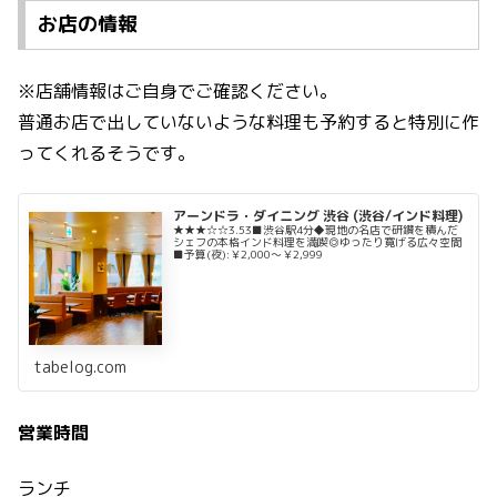
お店の情報
※店舗情報はご自身でご確認ください。
普通お店で出していないような料理も予約すると特別に作
ってくれるそうです。
アーンドラ・ダイニング 渋谷 (渋谷/インド料理)
★★★☆☆3.53■渋谷駅4分◆現地の名店で研鑽を積んだ
シェフの本格インド料理を満喫◎ゆったり寛げる広々空間
■予算(夜):￥2,000～￥2,999
tabelog.com
営業時間
ランチ