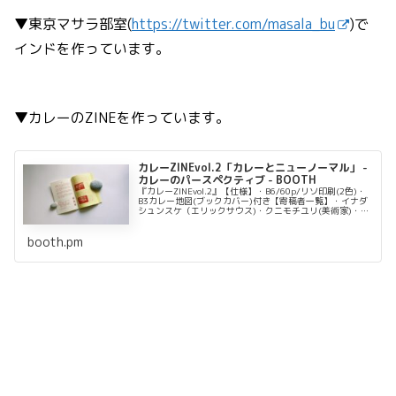
▼東京マサラ部室(
https://twitter.com/masala_bu
)で
インドを作っています。
▼カレーのZINEを作っています。
カレーZINEvol.2「カレーとニューノーマル」 -
カレーのパースペクティブ - BOOTH
『カレーZINEvol.2』【仕様】・B6/60p/リソ印刷(2色)・
B3カレー地図(ブックカバー)付き【寄稿者一覧】・イナダ
シュンスケ（エリックサウス)・クニモチユリ(美術家)・カ
レー哲学（東京マサラ部）・カレー坊主・吉田武士（僧
侶)・チョコバット鵜飼(エアギタリスト・カレー工房ギャ
booth.pm
ー店主)・そーのすけ（京大カレー部...