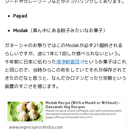
シードやカレーリーフなどがテンパリングしてあります。
Papad
Modak
（真ん中にある餃子みたいなお菓子）
ガネーシャのお祭りではこのModakが必ず21個供される
らしいですが、逆に1年に1回しか食べられないという。
千年前に日本に伝わった
清浄歓喜団
というお菓子はこれ
と同じので、当時からこの形をしていてそれが保存されて
きたのだなと思うと、なんだかロマンだったり宗教という
装置のすごさを感じます。
Modak Recipe (With a Mould or Without) –
Dassana's Veg Recipes
Modakrecipe,orUkadicheModak,isatraditionalsteamedIn
diansweetmadewithsoftriceflourdoughandacoconut-
jaggeryfilling,forGaneshChaturthi.
www.vegrecipesofindia.com