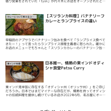
借り営業をされていた「tyon」が代々木にお店をオープンされたと
聞き、直後に訪問した時のレポ。中と外のギ...
【スリランカ料理】バナナリーフ
カレーについて考えるコラム
カレーとランプライスの違い
早稲田のアプサラでバナナリーフ包みを食べて「ランプライス食べて
きたー！」って言ったらランプライス原理主義者に怒られた。確かに
お店のメニューでもちゃんと「スリランカカレーのバナナリーフ包
み」って書いてある。ランプライスを出すときはちゃんとラン...
日本唯一、情熱の東インドオディ
東インド料理
シャ食堂Patsu Curry
東インド湾岸部に存在する「オディシャ州（オリッサ州）」をご存じ
だろうか。日本ではまだマイナーな存在だが、情熱を持ってオディシ
ャの伝統料理を提供し続けているお店が2022年6月、名古屋にオー
プンした。その名もPatsuCurry。店名自体はオ...