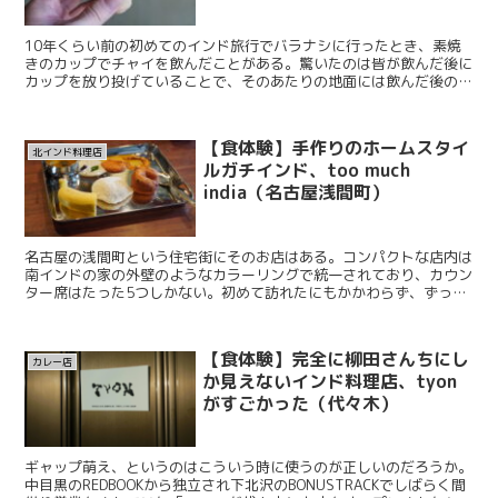
10年くらい前の初めてのインド旅行でバラナシに行ったとき、素焼
きのカップでチャイを飲んだことがある。驚いたのは皆が飲んだ後に
カップを放り投げていることで、そのあたりの地面には飲んだ後のカ
ップの破片が散乱していた。僕はそのとき初めて海外から書...
【食体験】手作りのホームスタイ
北インド料理店
ルガチインド、too much
india（名古屋浅間町）
名古屋の浅間町という住宅街にそのお店はある。コンパクトな店内は
南インドの家の外壁のようなカラーリングで統一されており、カウン
ター席はたった5つしかない。初めて訪れたにもかかわらず、ずっと
ここに通っていたかのような、身体がすっぽりとおさまるよ...
【食体験】完全に柳田さんちにし
カレー店
か見えないインド料理店、tyon
がすごかった（代々木）
ギャップ萌え、というのはこういう時に使うのが正しいのだろうか。
中目黒のREDBOOKから独立され下北沢のBONUSTRACKでしばらく間