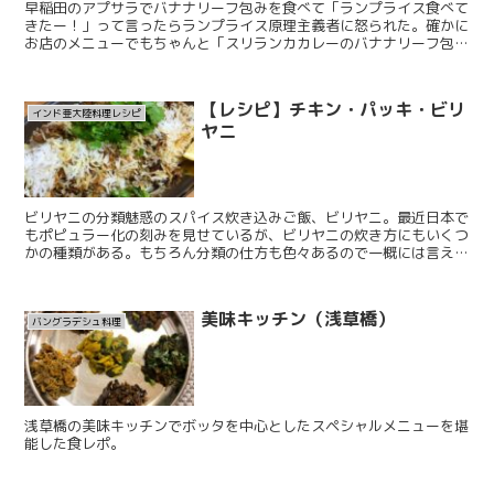
早稲田のアプサラでバナナリーフ包みを食べて「ランプライス食べて
きたー！」って言ったらランプライス原理主義者に怒られた。確かに
お店のメニューでもちゃんと「スリランカカレーのバナナリーフ包
み」って書いてある。ランプライスを出すときはちゃんとラン...
【レシピ】チキン・パッキ・ビリ
インド亜大陸料理レシピ
ヤニ
ビリヤニの分類魅惑のスパイス炊き込みご飯、ビリヤニ。最近日本で
もポピュラー化の刻みを見せているが、ビリヤニの炊き方にもいくつ
かの種類がある。もちろん分類の仕方も色々あるので一概には言えな
いし常に例外はあるのだが、自分は以下のダム式・プラオ式...
美味キッチン（浅草橋）
バングラデシュ料理
浅草橋の美味キッチンでボッタを中心としたスペシャルメニューを堪
能した食レポ。