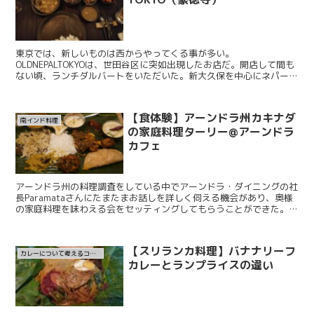
東京では、新しいものは西からやってくる事が多い。
OLDNEPALTOKYOは、世田谷区に突如出現したお店だ。開店して間も
ない頃、ランチダルバートをいただいた。新大久保を中心にネパール
料理店の開店ラッシュが続くネパール人が経営するネパール料理...
【食体験】アーンドラ州カキナダ
南インド料理
の家庭料理ターリー@アーンドラ
カフェ
アーンドラ州の料理調査をしている中でアーンドラ・ダイニングの社
長Paramataさんにたまたまお話しを詳しく伺える機会があり、奥様
の家庭料理を味わえる会をセッティングしてもらうことができた。場
所は東大島と平井の間らへんにあるアーンドラカフェ...
【スリランカ料理】バナナリーフ
カレーについて考えるコラム
カレーとランプライスの違い