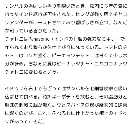
サンバルの香ばしい香りを嗅いだとき、脳内に今年の夏に
行ったインド旅行が再生された。ヒングが強く唐辛子とコ
リアンダーがローストされており香ばしさが立つ。なんだ
か知っている香りだった。
チャトニはPanasonic（インドの）製の強力なミキサーで
作られており滑らかな仕上がりになっている。トマトのチ
ャトニはコクが強く、ピーナッツチャトニは甘くて少し水
分が多め。ちなみに夏はピーナッツチャトニがココナッツ
チャトニに変わるという。
イドゥリを右手でちぎってはサンバルを毛細管現象で吸い
込ませて食べる。時折ギーポディを挟むと、その脂肪分と
塩味の刺激に脳が驚く。豆とスパイスの粉が麻薬的に味蕾
に響くのだが、これもふわふわに仕上がった極上のイドゥ
リがあってこそだ。