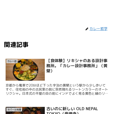
カレー哲学
関連記事
【食体験】リキシャのある設計事
カレー店
務所。「カレー設計事務所」（黄
檗）
京都から電車で20分ほど下った宇治の黄檗という駅から少し歩いて
すぐ、住宅街の中の古民家の前に突然現れるツートンカラーのオート
リクシャ。日本式の平屋の目の前にインドでよく見る黄色と緑のリキ
シャがいて脳がバグってしまう。ここはコルカタに数年滞在...
古いのに新しい OLD NEPAL
ネパール料理
TOKYO（豪徳寺）