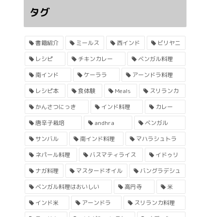
タグ
書籍紹介
ミールス
西インド
ビリヤニ
レシピ
チキンカレー
ベンガル料理
南インド
ケーララ
アーンドラ料理
レシピ本
食体験
Meals
スリランカ
かんさつにっき
インド料理
カレー
唐辛子栽培
andhra
ベンガル
サンバル
南インド料理
マハラシュトラ
ネパール料理
バスマティライス
イドゥリ
ナガ料理
マスタードオイル
バングラデシュ
ベンガル料理はおいしい
高円寺
米
インド米
アーンドラ
スリランカ料理